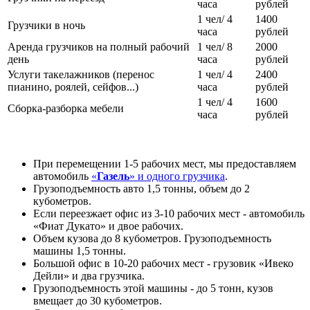
часа
рублей
1 чел/ 4
1400
Грузчики в ночь
часа
рублей
Аренда грузчиков на полный рабочий
1 чел/ 8
2000
день
часа
рублей
Услуги такелажников (перенос
1 чел/ 4
2400
пианино, роялей, сейфов...)
часа
рублей
1 чел/ 4
1600
Сборка-разборка мебели
часа
рублей
При перемещении 1-5 рабочих мест, мы предоставляем
автомобиль
«
Газель
» и одного грузчика
.
Грузоподъемность авто 1,5 тонны, объем до 2
кубометров.
Если переезжает офис из 3-10 рабочих мест - автомобиль
«Фиат Дукато» и двое рабочих.
Объем кузова до 8 кубометров. Грузоподъемность
машины 1,5 тонны.
Большой офис в 10-20 рабочих мест - грузовик «Ивеко
Дейли» и два грузчика.
Грузоподъемность этой машины - до 5 тонн, кузов
вмещает до 30 кубометров.