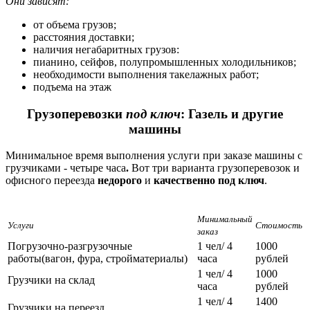
Они зависят:
от объема грузов;
расстояния доставки;
наличия негабаритных грузов:
пианино, сейфов, полупромышленных холодильников;
необходимости выполнения такелажных работ;
подъема на этаж
Грузоперевозки
под ключ
:
Газель и
другие
машины
Минимальное время выполнения услуги при заказе машины с
грузчиками - четыре часа
.
Вот три варианта грузоперевозок и
офисного переезда
недорого
и
качественно
под ключ
.
Минимальный
Услуги
Стоимость
заказ
Погрузочно-разгрузочные
1 чел/ 4
1000
работы(вагон, фура, стройматериалы)
часа
рублей
1 чел/ 4
1000
Грузчики на склад
часа
рублей
1 чел/ 4
1400
Грузчики на переезд